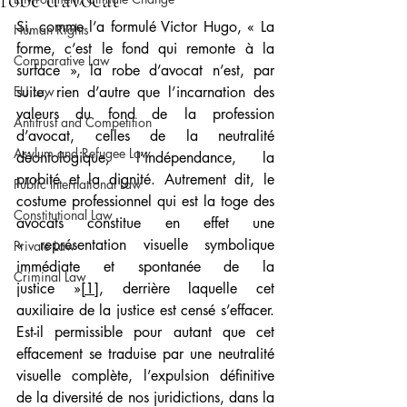
Si, comme l’a formulé Victor Hugo, « La 
Human Rights
forme, c’est le fond qui remonte à la 
Comparative Law
surface », la robe d’avocat n’est, par 
EU Law
suite, rien d’autre que l’incarnation des 
valeurs du fond de la profession 
Antitrust and Competition
d’avocat, celles de la neutralité 
Asylum and Refugee Law
déontologique, l’indépendance, la 
probité et la dignité. Autrement dit, le 
Public International Law
costume professionnel qui est la toge des 
Constitutional Law
avocats constitue en effet une 
« représentation visuelle symbolique 
Private Law
immédiate et spontanée de la 
Criminal Law
justice »
[1]
, derrière laquelle cet 
auxiliaire de la justice est censé s’effacer. 
Est-il permissible pour autant que cet 
effacement se traduise par une neutralité 
visuelle complète, l’expulsion définitive 
de la diversité de nos juridictions, dans la 