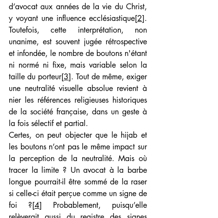
d’avocat aux années de la vie du Christ, 
y voyant une influence ecclésiastique
[2]
. 
Toutefois, cette interprétation, non 
unanime, est souvent jugée rétrospective 
et infondée, le nombre de boutons n'étant 
ni normé ni fixe, mais variable selon la 
taille du porteur
[3]
. Tout de même, exiger 
une neutralité visuelle absolue revient à 
nier les références religieuses historiques 
de la société française, dans un geste à 
la fois sélectif et partial.
Certes, on peut objecter que le hijab et 
les boutons n’ont pas le même impact sur 
la perception de la neutralité. Mais où 
tracer la limite ? Un avocat à la barbe 
longue pourrait-il être sommé de la raser 
si celle-ci était perçue comme un signe de 
foi ?
[4]
 Probablement, puisqu’elle 
relèverait aussi du registre des signes 