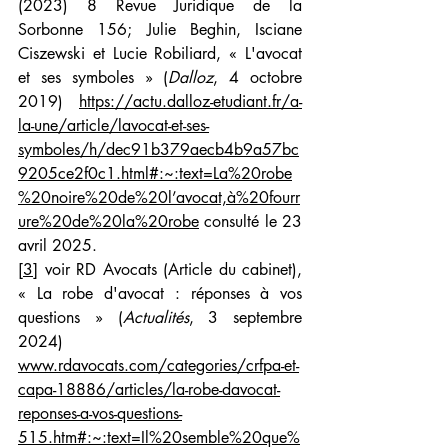
(2023) 8 Revue Juridique de la 
Sorbonne 156; Julie Beghin, Isciane 
Ciszewski et Lucie Robiliard, « L'avocat 
et ses symboles » (
Dalloz
, 4 octobre 
2019) 
https://actu.dalloz-etudiant.fr/a-
la-une/article/lavocat-et-ses-
symboles/h/dec91b379aecb4b9a57bc
9205ce2f0c1.html#:~:text=La%20robe
%20noire%20de%20l’avocat,à%20fourr
ure%20de%20la%20robe
 consulté le 23 
avril 2025.
[3]
 voir RD Avocats (Article du cabinet), 
« La robe d'avocat : réponses à vos 
questions » (
Actualités
, 3 septembre 
2024) 
www.rdavocats.com/categories/crfpa-et-
capa-18886/articles/la-robe-davocat-
reponses-a-vos-questions-
515.htm#:~:text=Il%20semble%20que%