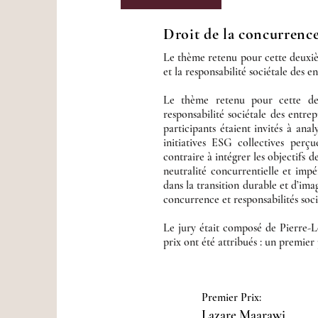
Droit de la concurrenc
Le thème retenu pour cette deuxième
et la responsabilité sociétale des e
Le thème retenu pour cette deu
responsabilité sociétale des entr
participants étaient invités à ana
initiatives ESG collectives perç
contraire à intégrer les objectifs d
neutralité concurrentielle et impér
dans la transition durable et d’im
concurrence et responsabilités soc
Le jury était composé de Pierre-L
prix ont été attribués : un premie
Premier Prix:
Lazare Maarawi