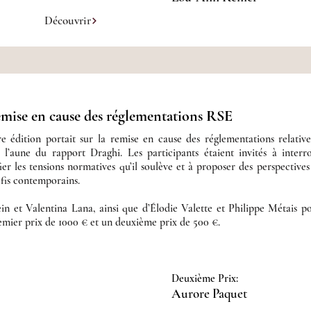
Découvrir
remise en cause des réglementations RSE
édition portait sur la remise en cause des réglementations relatives
 l’aune du rapport Draghi. Les participants étaient invités à interro
fier les tensions normatives qu’il soulève et à proposer des perspective
éfis contemporains.
ein et Valentina Lana, ainsi que d’Élodie Valette et Philippe Métais p
emier prix de 1000 € et un deuxième prix de 500 €. ​​
Deuxième Prix:
Aurore Paquet