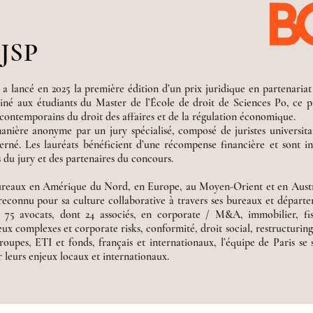
JSP
a lancé en 2025 la première édition d’un prix juridique en partenariat
né aux étudiants du Master de l’École de droit de Sciences Po, ce pr
s contemporains du droit des affaires et de la régulation économique.
anière anonyme par un jury spécialisé, composé de juristes universitai
rné. Les lauréats bénéficient d’une récompense financière et sont in
du jury et des partenaires du concours.
 bureaux en Amérique du Nord, en Europe, au Moyen-Orient et en Austr
 reconnu pour sa culture collaborative à travers ses bureaux et dépar
e 75 avocats, dont 24 associés, en corporate / M&A, immobilier, fisc
ux complexes et corporate risks, conformité, droit social, restructuring, 
oupes, ETI et fonds, français et internationaux, l’équipe de Paris se 
 leurs enjeux locaux et internationaux.