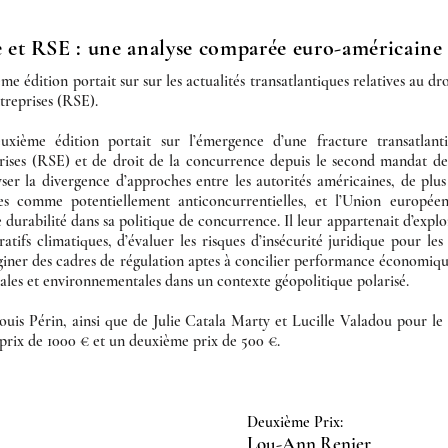
e et RSE : une analyse comparée euro-américaine
 édition portait sur sur les actualités transatlantiques relatives au dr
ntreprises (RSE).
xième édition portait sur l’émergence d’une fracture transatlan
eprises (RSE) et de droit de la concurrence depuis le second mandat 
lyser la divergence d’approches entre les autorités américaines, de plus
ues comme potentiellement anticoncurrentielles, et l’Union europée
e durabilité dans sa politique de concurrence. Il leur appartenait d’explo
atifs climatiques, d’évaluer les risques d’insécurité juridique pour les
aginer des cadres de régulation aptes à concilier performance économiqu
iales et environnementales dans un contexte géopolitique polarisé.
ouis Périn, ainsi que de Julie Catala Marty et Lucille Valadou pour l
r prix de 1000 € et un deuxième prix de 500 €.
Deuxième Prix:
Lou-Ann Renier