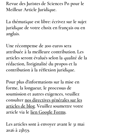
Revue des Juristes de Sciences Po pour le
Meilleur Article Juridique.
La thématique est libre: écrivez sur le sujet
juridique de votre choix en français ou en
anglais.
Une récompense de 200 euros sera
attribuée à la meilleure contribution. Les
articles seront évalués selon la qualité de la
rédaction, l'originalité du propos et la
contribution à la réflexion juridique.
Pour plus d'informations sur la mise en
forme, la longueur, le processus de
soumission et autres exigences, veuillez
consulter
nos directives générales sur les
articles de blog
. Veuillez soumettre votre
article via le
lien Google Forms
.
Les articles sont à envoyer avant le 31 mai
2026 à 23h59.