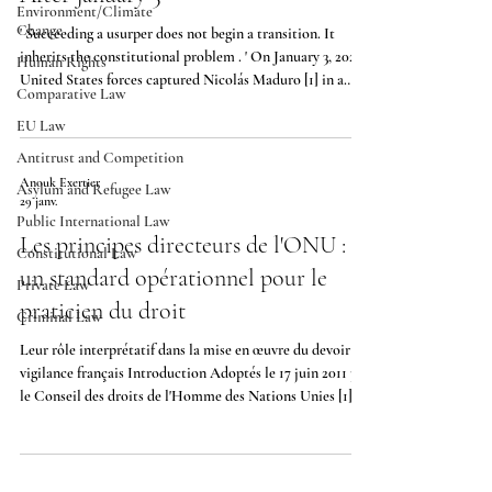
Environment/Climate
Change
' Succeeding a usurper does not begin a transition. It
inherits the constitutional problem . ' On January 3, 2026,
Human Rights
United States forces captured Nicolás Maduro [1] in a
Comparative Law
military operation in Caracas, removing from power a
EU Law
leader whose hold on the presidency had been
internationally contested as a constitutional usurpation
Antitrust and Competition
since at least the fraudulent 2018 re-election—and whose
Anouk Exertier
Asylum and Refugee Law
democratic illegitimacy had been definitively
29 janv.
documented after the July 2024 elections, [2] whose
Public International Law
Les principes directeurs de l'ONU :
Constitutional Law
un standard opérationnel pour le
Private Law
praticien du droit
Criminal Law
Leur rôle interprétatif dans la mise en œuvre du devoir de
vigilance français Introduction Adoptés le 17 juin 2011 par
le Conseil des droits de l'Homme des Nations Unies [1] ,
les Principes directeurs relatifs aux entreprises et aux
droits humains structurent leur approche autour de trois
piliers : le devoir de protection de l'État, la responsabilité
des entreprises de respecter les droits humains, et l'accès