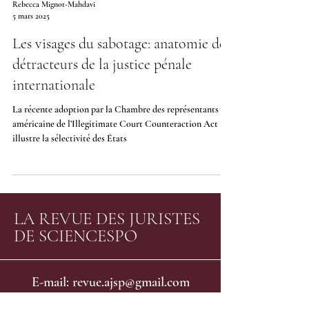
Rebecca Mignot-Mahdavi
effectif aux recours pour les victimes [2] . La loi française
5 mars 2025
du 27
Les visages du sabotage: anatomie des
détracteurs de la justice pénale
internationale
La récente adoption par la Chambre des représentants
américaine de l’Illegitimate Court Counteraction Act
illustre la sélectivité des États
LA REVUE DES JURISTES
DE SCIENCESPO
E-mail: revue.ajsp@gmail.com