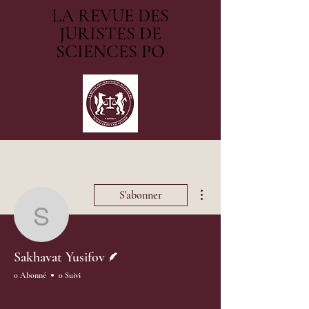
LA REVUE DES
JURISTES DE
SCIENCES PO
Plus d'actions
S'abonner
Sakhavat Yusifov
Écrivain
Sakhavat Yusifov
0 Abonné
0 Suivi