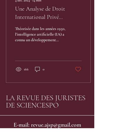
4 déc. 2024
∙
14
min
Une Analyse de Droit
International Privé
Européen du Règlement sur
Théorisée dans les années 1950,
l’Intelligence Artificielle :
l’intelligence artificielle (IA) a
connu un développement
Défis et Perspectives
fulgurant grâce à la
combinaison du Big Data av
166
0
LA REVUE DES JURISTES
DE SCIENCESPO
E-mail: revue.ajsp@gmail.com