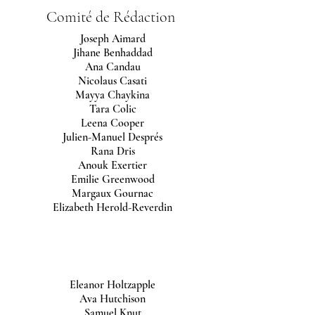
Comité de Rédaction
Joseph Aimard
Jihane Benhaddad
Ana Candau
Nicolaus Casati
Mayya Chaykina
Tara Colic
Leena Cooper
Julien-Manuel Després
Rana Dris
Anouk Exertier
Emilie Greenwood
Margaux Gournac
Elizabeth Herold-Reverdin
Eleanor Holtzapple
Ava Hutchison
Samuel Knut