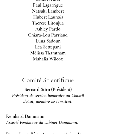
Paul Lagarrigue
Natsuki Lambert
Hubert Launois
Therese Litonjua
Ashley Pardo
Chiara-Lou
Parriaud
Luna Sadoun
Léa Settepani
Mélissa Thamtham
Mahalia Wilcox
Comité Scientifique
Bernard Stirn (Président)
Président de section honoraire au Conseil
d'Etat, membre de l'Institut.
Reinhard Dammann
Associé Fondateur du cabinet Dammann.