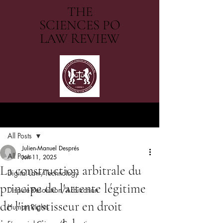
THE
SCIENCES PO
LAW REVIEW
Post
All Posts
Julien-Manuel Després
All Posts
Jun 11, 2025
La construction arbitrale du
Digital Law/Technology
principe de l'attente légitime
Dispute Resolution/Arbitration
de l'investisseur en droit
Human Rights