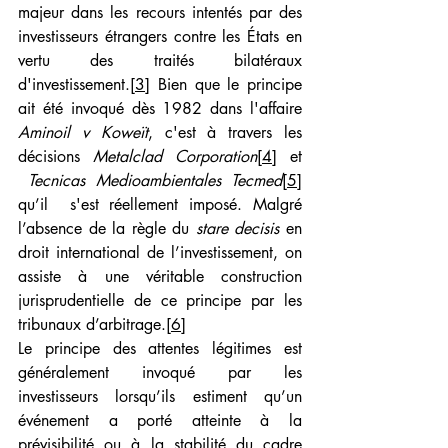
majeur dans les recours intentés par des 
investisseurs étrangers contre les États en 
vertu des traités bilatéraux 
d'investissement.
[3]
 Bien que le principe 
ait été invoqué dès 1982 dans l'affaire 
Aminoil v Koweït
, c'est à travers les 
décisions 
Metalclad Corporation
[4]
et 
Tecnicas Medioambientales Tecmed
[5]
qu’il  s'est réellement imposé. Malgré 
l’absence de la règle du 
stare decisis 
en 
droit international de l’investissement, on 
assiste à une véritable construction 
jurisprudentielle de ce principe par les 
tribunaux d’arbitrage.
[6]
Le principe des attentes légitimes est 
généralement invoqué par les 
investisseurs lorsqu’ils estiment qu’un 
événement a porté atteinte à la 
prévisibilité ou à la stabilité du cadre 