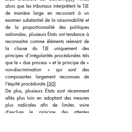
alors que les tribunaux interprètent le TJE 
de manière large en recourant à un 
examen substantiel de la raisonnabilité et 
de la proportionnalité des politiques 
nationales, plusieurs États ont tendance à 
reconnaitre comme éléments relevant de 
la clause du TJE uniquement des 
principes d’irrégularités procédurales tels 
que le « due process » et le principe de « 
non-discrimination » qui sont des 
composantes largement reconnues de 
l’équité procédurale.
[50]
De plus, plusieurs États sont récemment 
allés plus loin en adoptant des mesures 
plus radicales afin de limiter, voire 
d’exclure le principe des attentes 
légitimes de la norme du TJE au sein des 
traités d’investissement. Par exemple, 