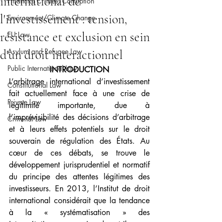
international de
Financial Crimes/Corruption
l'investissement : tension,
Environment/Climate Change
résistance et exclusion en sein
EU Law
Asylum and Refugee Law
d'un droit interactionnel
Public International Law
INTRODUCTION
L’arbitrage international d’investissement 
Constitutional Law
fait actuellement face à une crise de 
Private Law
légitimité importante, due à 
l’imprévisibilité des décisions d’arbitrage 
Criminal Law
et à leurs effets potentiels sur le droit 
souverain de régulation des États. Au 
cœur de ces débats, se trouve le 
développement jurisprudentiel et normatif 
du principe des attentes légitimes des 
investisseurs. En 2013, l’Institut de droit 
international considérait que la tendance 
à la « systématisation » des 