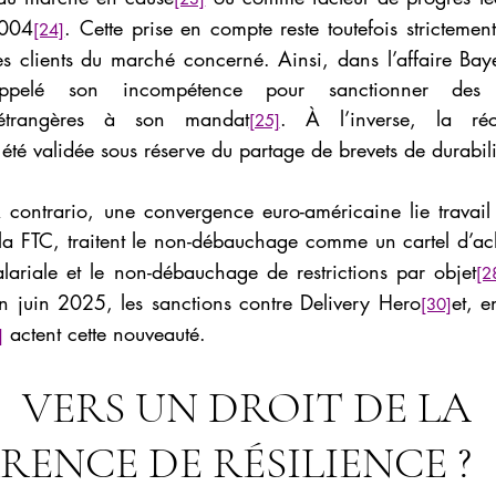
2004
. Cette prise en compte reste toutefois strictemen
[24]
es clients du marché concerné. Ainsi, dans l’affaire Bay
pelé son incompétence pour sanctionner des pr
 étrangères à son mandat
. À l’inverse, la réc
[25]
 validée sous réserve du partage de brevets de durabili
 contrario, une convergence euro-américaine lie travail 
 la FTC, traitent le non-débauchage comme un cartel d’ac
salariale et le non-débauchage de restrictions par objet
[2
n juin 2025, les sanctions contre Delivery Hero
et, e
[30]
 actent cette nouveauté.
]
         VERS UN DROIT DE LA 
ENCE DE RÉSILIENCE ?