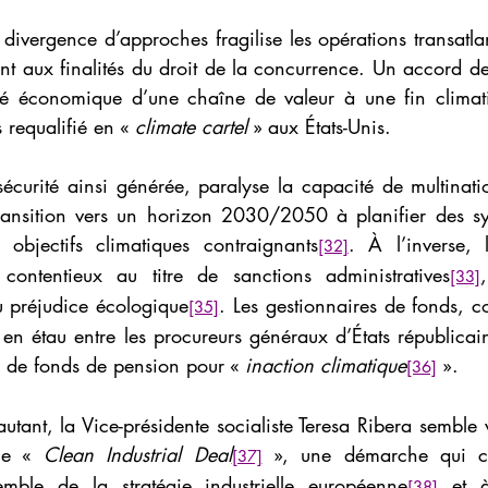
 divergence d’approches fragilise les opérations transatlant
 aux finalités du droit de la concurrence. Un accord de 
ité économique d’une chaîne de valeur à une fin climati
 requalifié en « 
climate cartel
 » aux États-Unis.
sécurité ainsi générée, paralyse la capacité de multinat
ransition vers un horizon 2030/2050 à planifier des sy
 objectifs climatiques contraignants
. À l’inverse, l
[32]
 contentieux au titre de sanctions administratives
[33]
u préjudice écologique
. Les gestionnaires de fonds, 
[35]
s en étau entre les procureurs généraux d’États républicai
x de fonds de pension pour « 
inaction climatique
 ».
[36]
autant, la Vice-présidente socialiste Teresa Ribera semble v
 le « 
Clean Industrial Deal
 », une démarche qui co
[37]
mble de la stratégie industrielle européenne
 et à
[38]