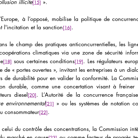
llusion illicite
».
[15]
’Europe, à l’opposé, mobilise la politique de concurren
 l'incitation et la sanction
.
[16]
ns le champ des pratiques anticoncurrentielles, les ligne
coopérations climatiques via une zone de sécurité infor
le
 sous certaines conditions
. Les régulateurs europ
[18]
[19]
e de « portes ouvertes », invitant les entreprises à un dial
s de durabilité pour en valider la conformité. La Commis
ion durable, comme une concertation visant à freiner l
teurs diesel
. L’Autorité de la concurrence française
[20]
ce environnemental
 » ou les systèmes de notation con
[21]
f du consommateur
.
[22]
ns celui du contrôle des concentrations, la Commission intèg
n du marché en cause
 ou comme facteur de progrès te
[23]