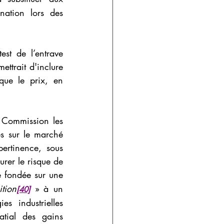
ation lors des 
st de l’entrave 
ttrait d'inclure 
que le prix, en 
a Commission les 
 sur le marché 
ertinence, sous 
réserve que les gains soient vérifiables et spécifiques à l’opération afin de conjurer le risque de 
ce fondée sur une 
ition
 » à un 
[40]
 industrielles 
tial des gains 