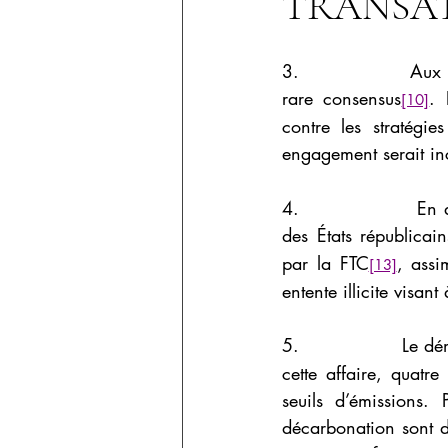
TRANSA
3.                 Aux
rare consensus
. 
[10]
contre les stratégie
engagement serait inc
4.                 En
des États républicai
par la FTC
, assi
[13]
entente illicite visan
5.                 Le 
cette affaire, quatre
seuils d’émissions.