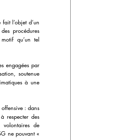
fait l’objet d’un 
 des procédures 
motif qu’un tel 
tes engagées par 
sation, soutenue 
imatiques à une 
 offensive : dans 
 à respecter des 
volontaires de 
décarbonation sont des cartels horizontaux qui restreignent la production, l'ESG ne pouvant « 