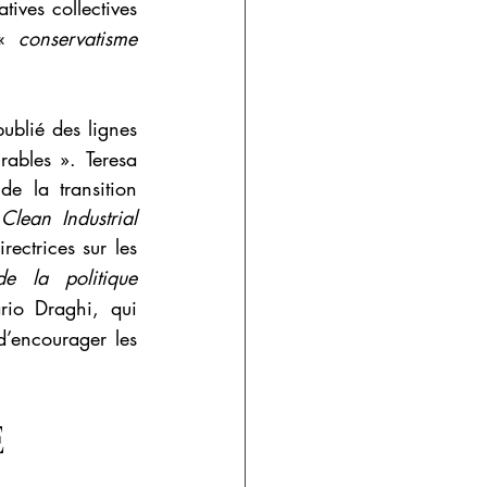
atives collectives 
« 
conservatisme 
publié des lignes 
ables ». Teresa 
 la transition 
 
Clean Industrial 
ectrices sur les 
e la politique 
io Draghi, qui 
’encourager les 
 