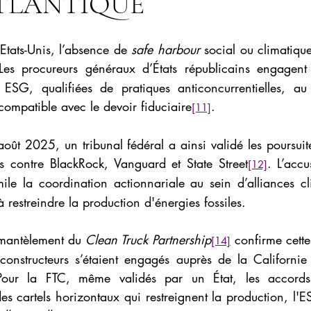
TLANTIQUE
 Etats-Unis, l’absence de 
safe harbour
 social ou climatique 
Les procureurs généraux d’États républicains engagent
s ESG, qualifiées de pratiques anticoncurrentielles, au 
ompatible avec le devoir fiduciaire
.
[11]
 août 2025, un tribunal fédéral a ainsi validé les poursui
ns contre BlackRock, Vanguard et State Street
. L’accu
[12]
mile la coordination actionnariale au sein d’alliances cl
t à restreindre la production d'énergies fossiles.
démantèlement du 
Clean Truck Partnership
 confirme cette
[14]
 constructeurs s’étaient engagés auprès de la Californie
 Pour la FTC, même validés par un État, les accords 