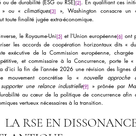
té ou de durabilité (ESG ou RSE)
. En qualifiant ces initi
[2]
 » ou « 
climatiques
», Washington consacre un 
[3]
lut toute finalité jugée extra-économique.
l’inverse, le Royaume-Uni
 et l’Union européenne
 ont 
[5]
[6]
uriser les accords de coopération horizontaux dits « dur
ente exécutive de la Commission européenne, chargée de
mpétitive, et commissaire à la Concurrence, porte le «
a d’ici la fin de l’année 2026 une révision des lignes dir
e mouvement concrétise la « 
nouvelle approche d
 supporter une relance industrielle
» prônée par Mar
[9]
 durabilité au cœur de la politique de concurrence afin d
iques vertueux nécessaires à la transition.
          LA RSE EN DISSONANCE