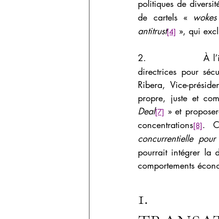
politiques de diversi
de cartels « 
wokes
antitrust
», qui exc
[4]
2.                 À 
directrices pour séc
Ribera, Vice-présid
propre, juste et co
Deal
 » et proposer
[7]
concentrations
. C
[8]
concurrentielle pour
pourrait intégrer la
comportements économ
1.        