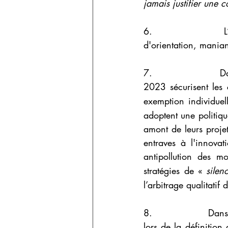
jamais justifier une co
6.                 L
d'orientation, maniant
7.                 Da
2023 sécurisent les 
exemption individuel
adoptent une politiqu
amont de leurs projet
entraves à l'innovat
antipollution des mo
stratégies de « 
silen
l’arbitrage qualitati
8.                 Da
lors de la définitio