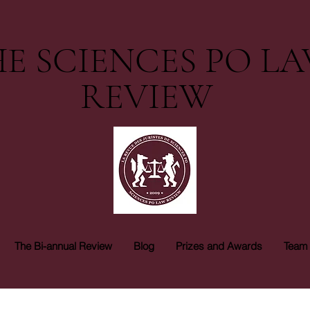
E SCIENCES PO L
REVIEW
The Bi-annual Review
Blog
Prizes and Awards
Team