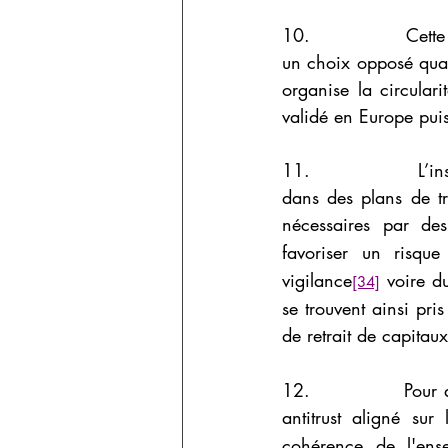
10.              Cette
un choix opposé quant
organise la circular
validé en Europe puis
11.              L’in
dans des plans de t
nécessaires par des
favoriser un risque
vigilance
 voire d
[34]
se trouvent ainsi pri
de retrait de capitau
12.              Pour 
antitrust aligné sur
cohérence de l'ense