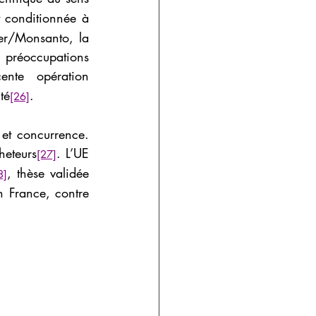
t conditionnée à 
er/Monsanto, la 
éoccupations 
ente opération 
té
.
[26]
et concurrence. 
heteurs
. L’UE 
[27]
, thèse validée 
8]
n France, contre 