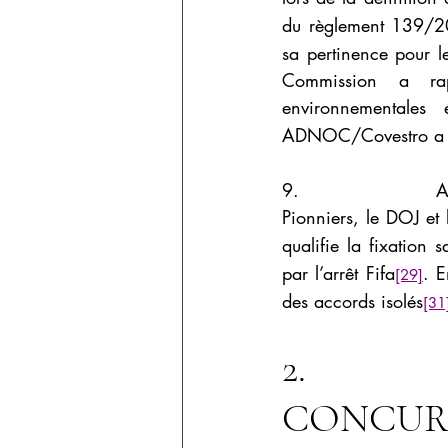
du règlement 139/
sa pertinence pour l
Commission a rap
environnementales
ADNOC/Covestro a été
9.                 A
Pionniers, le DOJ et
qualifie la fixation 
par l’arrêt Fifa
. E
[29]
des accords isolés
[31
2.         
CONCURR