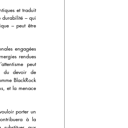
iques et traduit 
durabilité – qui 
que – peut être 
ionales engagées 
nergies rendues 
’attentisme peut 
, du devoir de 
comme BlackRock 
ns, et la menace 
ouloir porter un 
ntribuera à la 
 substituer aux 