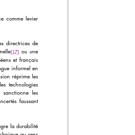
ce comme levier 
s directrices de 
melle
 ou une 
[17]
éens et français 
ogue informel en 
sion réprime les 
es technologies 
 sanctionne les 
certés faussant 
re la durabilité 
chnique au sens 