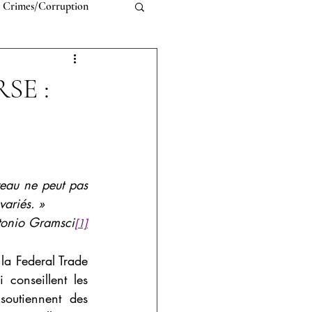
l Crimes/Corruption
w
Constitutional Law
SE :
veau ne peut pas 
variés. »
onio Gramsci
[1]
la Federal Trade 
conseillent les 
soutiennent des 