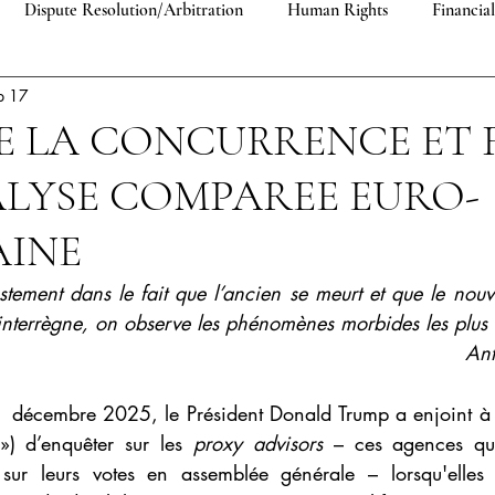
Dispute Resolution/Arbitration
Human Rights
Financia
b 17
EU Law
Asylum and Refugee Law
Public International La
E LA CONCURRENCE ET R
LYSE COMPAREE EURO-
AINE
ustement dans le fait que l’ancien se meurt et que le nou
interrègne, on observe les phénomènes morbides les plus 
Ant
 11 décembre 2025, le Président Donald Trump a enjoint à 
) d’enquêter sur les 
proxy advisors
 – ces agences qui 
 sur leurs votes en assemblée générale – lorsqu'elles 