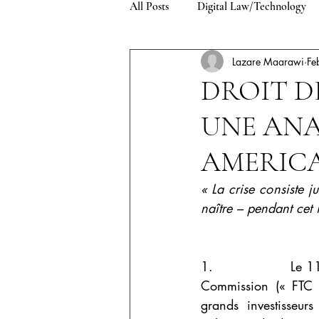
All Posts
Digital Law/Technology
Lazare Maarawi
Fe
Environment/Climate Change
DROIT D
UNE ANA
Private Law
Criminal Law
AMERIC
« La crise consiste j
naître – pendant cet 
1.                 Le
Commission (« FTC »
grands investisseurs