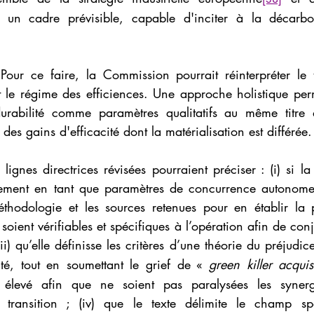
s un cadre prévisible, capable d'inciter à la décarbon
r ce faire, la Commission pourrait réinterpréter le te
et le régime des efficiences. Une approche holistique perme
durabilité comme paramètres qualitatifs au même titre 
es gains d'efficacité dont la matérialisation est différée.
lignes directrices révisées pourraient préciser : (i) si l
uement en tant que paramètres de concurrence autonomes
éthodologie et les sources retenues pour en établir la p
(iii) qu’elle définisse les critères d’une théorie du préjudi
ité, tout en soumettant le grief de « 
green killer acquis
 élevé afin que ne soient pas paralysées les synergies
 transition ; (iv) que le texte délimite le champ spa