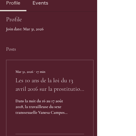
Profile
Events
Profile
Join date: Mar 31, 2026
Posts
Mar 31, 2026
∙
17
min
Les 10 ans de la loi du 13
avril 2016 sur la prostitution
: bilan sociojuridique d’un
Dans la nuit du 16 au 17 août
régime pénal étouffé sous ses
2018, la travailleuse du sexe
transsexuelle Vanesa Campos a
paradoxes
été abattue par des hommes
armés en plein cœur du bois de
Boulogne. Derrière le fait
divers médiatique, les