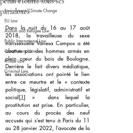
pénal étouffé sous ses
Financial Crimes/Corruption
paradoxes
Environment/Climate Change
EU Law
Dans la nuit du 16 au 17 août 
Asylum and Refugee Law
2018, la travailleuse du sexe 
Public International Law
transsexuelle Vanesa Campos a été 
abattue par des hommes armés en 
Constitutional Law
plein cœur du bois de Boulogne. 
Private Law
Derrière le fait divers médiatique, 
Criminal Law
les associations ont pointé le lien 
entre ce meurtre et le « contexte 
politique, législatif, administratif et 
social
[1]
 »  dans lequel la 
prostitution est prise. En particulier, 
au cours du procès des neuf 
accusés qui s’est tenu à Paris du 11 
au 28 janvier 2022, l’avocate de la 